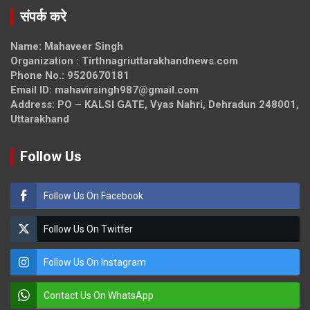
संपर्क करे
Name: Mahaveer Singh
Organization : Tirthnagriuttarakhandnews.com
Phone No.: 9520670181
Email ID: mahavirsingh987@gmail.com
Address: PO – KALSI GATE, Vyas Nahri, Dehradun 248001,
Uttarakhand
Follow Us
Follow Us On Facebook
Follow Us On Twitter
Follow Us On Instagram
Contact Us On WhatsApp