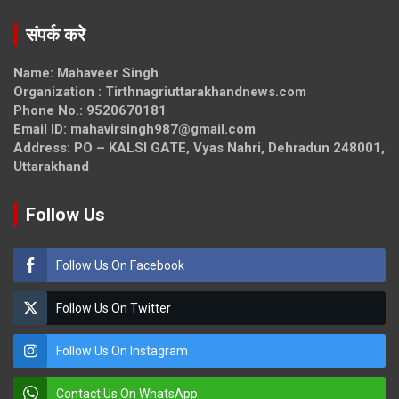
संपर्क करे
Name: Mahaveer Singh
Organization : Tirthnagriuttarakhandnews.com
Phone No.: 9520670181
Email ID: mahavirsingh987@gmail.com
Address: PO – KALSI GATE, Vyas Nahri, Dehradun 248001,
Uttarakhand
Follow Us
Follow Us On Facebook
Follow Us On Twitter
Follow Us On Instagram
Contact Us On WhatsApp